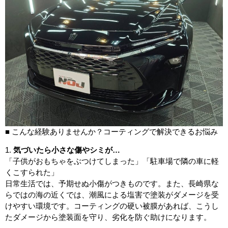
■ こんな経験ありませんか？コーティングで解決できるお悩み
1.
気づいたら小さな傷やシミが…
「子供がおもちゃをぶつけてしまった」「駐車場で隣の車に軽
くこすられた」
日常生活では、予期せぬ小傷がつきものです。また、長崎県な
らではの海の近くでは、潮風による塩害で塗装がダメージを受
けやすい環境です。コーティングの硬い被膜があれば、こうし
たダメージから塗装面を守り、劣化を防ぐ助けになります。