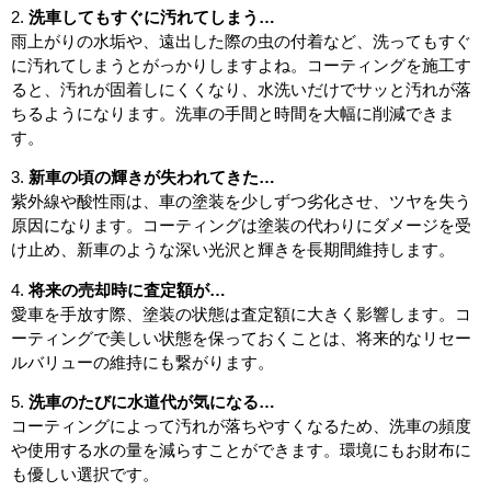
2.
洗車してもすぐに汚れてしまう…
雨上がりの水垢や、遠出した際の虫の付着など、洗ってもすぐ
に汚れてしまうとがっかりしますよね。コーティングを施工す
ると、汚れが固着しにくくなり、水洗いだけでサッと汚れが落
ちるようになります。洗車の手間と時間を大幅に削減できま
す。
3.
新車の頃の輝きが失われてきた…
紫外線や酸性雨は、車の塗装を少しずつ劣化させ、ツヤを失う
原因になります。コーティングは塗装の代わりにダメージを受
け止め、新車のような深い光沢と輝きを長期間維持します。
4.
将来の売却時に査定額が…
愛車を手放す際、塗装の状態は査定額に大きく影響します。コ
ーティングで美しい状態を保っておくことは、将来的なリセー
ルバリューの維持にも繋がります。
5.
洗車のたびに水道代が気になる…
コーティングによって汚れが落ちやすくなるため、洗車の頻度
や使用する水の量を減らすことができます。環境にもお財布に
も優しい選択です。